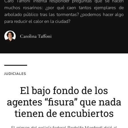
Caro Taffoni intenta responder preguntas que se hacen
muchos rosarinos: ¿por qué caen tantos ejemplares de
arbolado público tras las tormentas? ¿podemos hacer algo
para reducir el calor en la ciudad?
Carolina Taffoni
JUDICIALES
El bajo fondo de los
agentes “fisura” que nada
tienen de encubiertos
El crimen del policía federal Rodolfo Manfredi dejó al