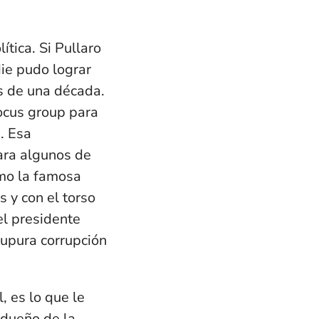
tica. Si Pullaro
die pudo lograr
s de una década.
ocus group para
. Esa
para algunos de
omo la famosa
s y con el torso
el presidente
supura corrupción
, es lo que le
 dueño de la