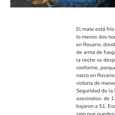
El mate está frí
lo menos dos hor
en Rosario, dond
de arma de fuego
la noche se desp
conforme, porqu
narco en Rosario
victoria de maner
Seguridad de la
asesinatos: de 1
bajaron a 51. Es
sino que pueden 