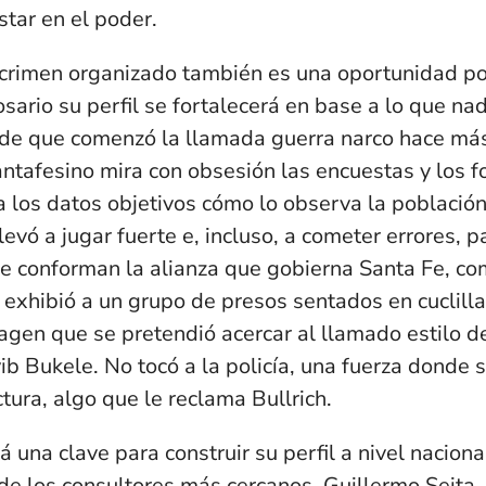
tar en el poder.
crimen organizado también es una oportunidad polí
osario su perfil se fortalecerá en base a lo que na
sde que comenzó la llamada guerra narco hace má
ntafesino mira con obsesión las encuestas y los f
a los datos objetivos cómo lo observa la población
evó a jugar fuerte e, incluso, a cometer errores, 
ue conforman la alianza que gobierna Santa Fe, c
 exhibió a un grupo de presos sentados en cuclilla
gen que se pretendió acercar al llamado estilo d
b Bukele. No tocó a la policía, una fuerza donde 
tura, algo que le reclama Bullrich.
 una clave para construir su perfil a nivel nacional
e los consultores más cercanos, Guillermo Seita,