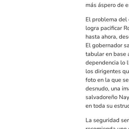
más áspero de es
El problema del 
logra pacificar R
hasta ahora, de
El gobernador sa
tabular en base 
dependencia lo ll
los dirigentes q
foto en la que se
desnudo, una ima
salvadoreño Nayi
en toda su estruc
La seguridad será
recomienda uno d