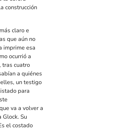
la construcción
más claro e
sas que aún no
ia imprime esa
mo ocurrió a
 tras cuatro
 sabían a quiénes
lles, un testigo
listado para
ste
que va a volver a
a Glock. Su
Es el costado