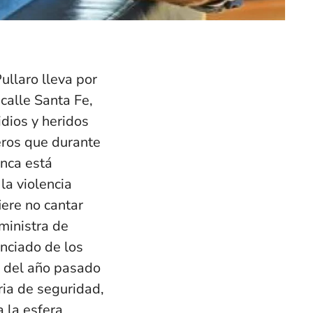
ullaro lleva por
calle Santa Fe,
dios y heridos
eros que durante
unca está
a violencia
iere no cantar
 ministra de
nciado de los
s del año pasado
ria de seguridad,
 la esfera