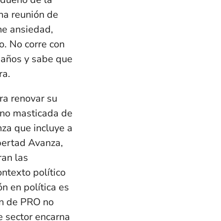
na reunión de
ne ansiedad,
o. No corre con
 años y sabe que
ra.
ra renovar su
 no masticada de
za que incluye a
ibertad Avanza,
ran las
ontexto político
n en política es
ión de PRO no
e sector encarna