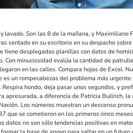
o y lavado. Son las 8 de la mañana, y Maximiliano P
as sentado en su escritorio en su despacho sobre 
e tiene desplegadas planillas con datos de homici
. Con minuciosidad evalúa la cantidad de patrull
legaron en las calles. Compara hojas de Excel. N
e es un rompecabezas del problema más urgente: l
. Respira hondo, deja pasar unos segundos, y pref
a apresurada, a diferencia de Patricia Bullrich, la
 Nación. Los números muestran un descenso pronu
37 que se cometieron en los primeros cinco mese
os datos no son sólo tendencias positivas en mate
formar la base de apoyo para saltar en un futuro a