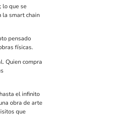
;
lo que se
n la smart chain
ipto pensado
obras físicas.
al
. Quien compra
us
asta el infinito
una obra de arte
isitos
que