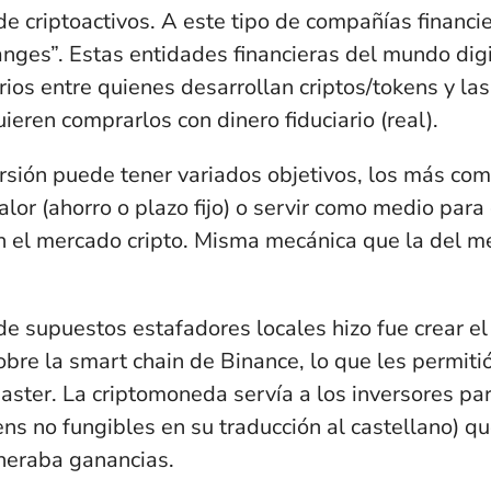
de criptoactivos
. A este tipo de compañías financie
anges”
. Estas entidades financieras del mundo dig
ios entre quienes desarrollan criptos/tokens y la
uieren comprarlos con dinero
fiduciario (real).
ersión puede tener variados objetivos, los más co
alor (ahorro o plazo fijo) o servir como medio para
n el mercado cripto. Misma mecánica que la del m
 de
supuestos estafadores locales hizo fue crear el
bre la smart chain de Binance
, lo que les permit
aster
. La criptomoneda
servía a los inversores pa
ns no fungibles en su traducción al castellano) q
eneraba ganancias.