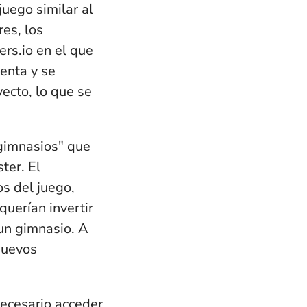
uego similar al
es, los
ers.io
en el que
venta y
se
ecto, lo que se
"gimnasios" que
ster
. El
s del juego,
uerían invertir
un gimnasio.
A
nuevos
necesario acceder