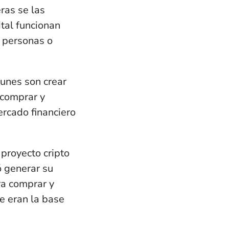
ras se las
ital
funcionan
s personas o
munes son crear
 comprar y
ercado financiero
 proyecto cripto
ió generar
su
ra comprar y
ue eran la base