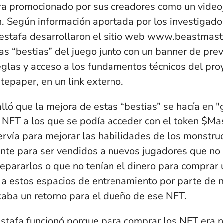
a promocionado por sus creadores como un videoj
n
. Según información aportada por los investigador
estafa desarrollaron el sitio web www.beastmast
las “bestias” del juego junto con un banner de pre
eglas y acceso a los fundamentos técnicos del proy
epaper, en un link externo.
lló que la mejora de estas “bestias” se hacía en 
NFT a los que se podía acceder con el token $Ma
rvía para mejorar las habilidades de los monstruo
nte para ser vendidos a nuevos jugadores que no q
epararlos o que no tenían el dinero para comprar 
o a estos espacios de entrenamiento por parte de 
caba un retorno para el dueño de ese NFT.
a estafa funcionó porque para comprar los NFT era 