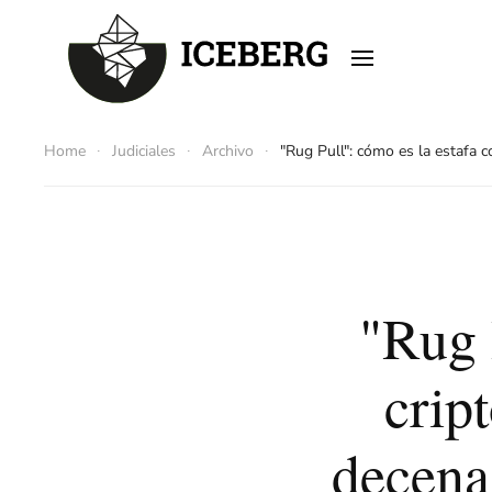
Skip to main content
Home
Judiciales
Archivo
"Rug Pull": cómo es la estafa
"Rug 
crip
decena