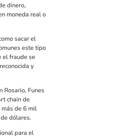
de dinero,
 en moneda real o
 como sacar el
comunes este tipo
e
el fraude se
reconocida y
n Rosario, Funes
rt chain de
os más de
6 mil
 de dólares
.
ional para el